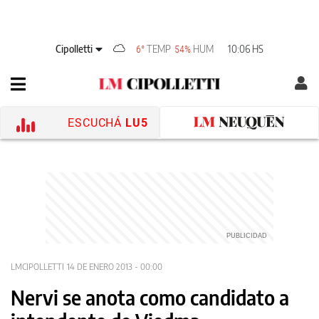
Cipolletti
TEMP
HUM
10:06 HS
6°
54%
ESCUCHÁ
LU5
LMCIPOLLETTI
14 DE ENERO 2013 - 00:00
Nervi se anota como candidato a