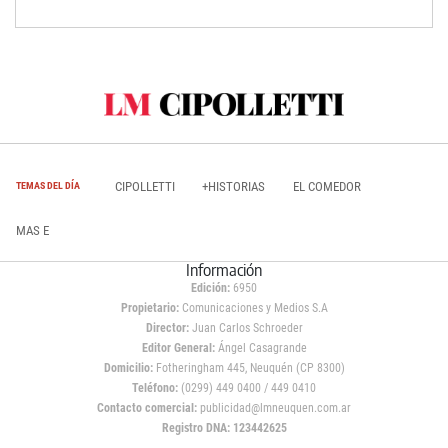
CIPOLLETTI
+HISTORIAS
EL COMEDOR
TEMAS DEL DÍA
MAS E
Información
Edición:
6950
Propietario:
Comunicaciones y Medios S.A
Director:
Juan Carlos Schroeder
Editor General:
Ángel Casagrande
Domicilio:
Fotheringham 445, Neuquén (CP 8300)
Teléfono:
(0299) 449 0400 / 449 0410
Contacto comercial:
publicidad@lmneuquen.com.ar
Registro DNA: 123442625