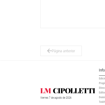
Página anterior
Inf
Edici
Propi
Direc
Edito
Domic
Viernes
7 de
agosto
de 2026
Teléf