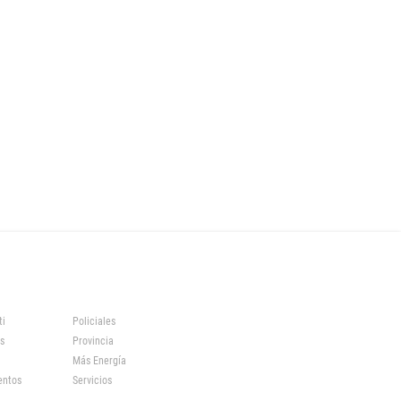
ti
Policiales
s
Provincia
Más Energía
entos
Servicios