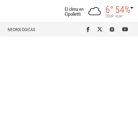
6°
54%
El clima en
Cipolletti
TEMP
HUM
NECROLÓGICAS