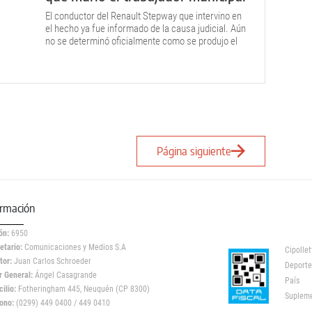
El conductor del Renault Stepway que intervino en
el hecho ya fue informado de la causa judicial. Aún
no se determinó oficialmente como se produjo el
hecho.
Página siguiente
ormación
ón:
6950
etario:
Comunicaciones y Medios S.A
Cipollet
tor:
Juan Carlos Schroeder
Deporte
r General:
Ángel Casagrande
País
ilio:
Fotheringham 445, Neuquén (CP 8300)
Suplem
ono:
(0299) 449 0400 / 449 0410