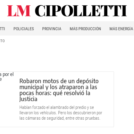
TTI
POLICIALES
PROVINCIA
MÁS PRODUCCIÓN
MÁS ENERGÍA
ITO
Robaron motos de un depósito
municipal y los atraparon a las
pocas horas: qué resolvió la
Justicia
Habían forzado el alambrado del predio y se
llevaron los vehículos. Pero los descubrieron por
las cámaras de seguridad, entre otras pruebas.
Confesaron en un juicio abreviado.