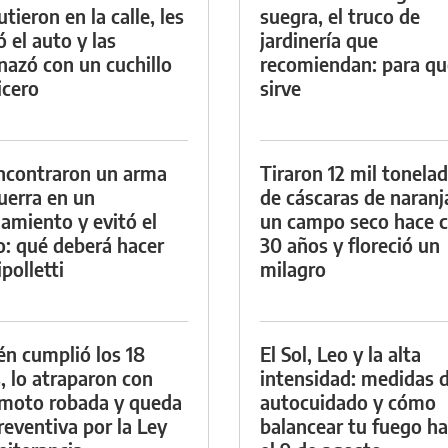
tieron en la calle, les
suegra, el truco de
ó el auto y las
jardinería que
azó con un cuchillo
recomiendan: para qu
icero
sirve
ncontraron un arma
Tiraron 12 mil tonela
uerra en un
de cáscaras de naranj
namiento y evitó el
un campo seco hace c
io: qué deberá hacer
30 años y floreció un
polletti
milagro
én cumplió los 18
El Sol, Leo y la alta
, lo atraparon con
intensidad: medidas 
moto robada y queda
autocuidado y cómo
reventiva por la Ley
balancear tu fuego h