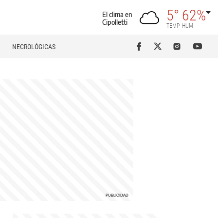
5°
62%
El clima en
Cipolletti
TEMP
HUM
NECROLÓGICAS