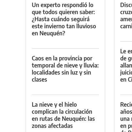
Un experto respondió lo
Discu
que todos quieren saber:
cruz
¿Hasta cuándo seguirá
amen
este invierno tan lluvioso
carn
en Neuquén?
Le e
Caos en la provincia por
de g
temporal de nieve y lluvia:
alla
localidades sin luz y sin
juic
clases
en Ci
La nieve y el hielo
Reci
complican la circulación
años
en rutas de Neuquén: las
una 
zonas afectadas
en p