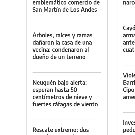
emblemático comercio de
narc
San Martín de Los Andes
Cayó
Árboles, raíces y ramas
arma
dañaron la casa de una
ante
vecina: condenaron al
cuat
dueño de un terreno
Viol
Neuquén bajo alerta:
Barr
esperan hasta 50
Cipo
centímetros de nieve y
amen
fuertes ráfagas de viento
Inve
Rescate extremo: dos
pedo