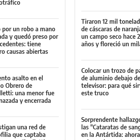
otráfico
Tiraron 12 mil tonela
 por un robo a mano
de cáscaras de naranj
da y quedó preso por
un campo seco hace 
cedentes: tiene
años y floreció un mi
ro causas abiertas
Colocar un trozo de p
ento asalto en el
de aluminio debajo de
io Obrero de
televisor: para qué si
lletti: una menor fue
este truco
azada y encerrada
Sorprendente hallazg
stigan una red de
las "Cataratas de san
filia que captaba
en la Antártida: ahora