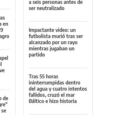
a seis personas antes de
ser neutralizado
das
a en
29
Impactante video: un
lagro
futbolista murió tras ser
alcanzado por un rayo
mientras jugaban un
partido
apel
l
rve
Tras 55 horas
ininterrumpidas dentro
del agua y cuatro intentos
fallidos, cruzó el mar
o de
Báltico e hizo historia
gre"
 se