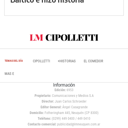
CIPOLLETTI
+HISTORIAS
EL COMEDOR
TEMAS DEL DÍA
MAS E
Información
Edición:
6953
Propietario:
Comunicaciones y Medios S.A
Director:
Juan Carlos Schroeder
Editor General:
Ángel Casagrande
Domicilio:
Fotheringham 445, Neuquén (CP 8300)
Teléfono:
(0299) 449 0400 / 449 0410
Contacto comercial:
publicidad@lmneuquen.com.ar