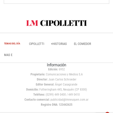
CIPOLLETTI
+HISTORIAS
EL COMEDOR
TEMAS DEL DÍA
MAS E
Información
Edición:
6952
Propietario:
Comunicaciones y Medios S.A
Director:
Juan Carlos Schroeder
Editor General:
Ángel Casagrande
Domicilio:
Fotheringham 445, Neuquén (CP 8300)
Teléfono:
(0299) 449 0400 / 449 0410
Contacto comercial:
publicidad@lmneuquen.com.ar
Registro DNA: 123442625