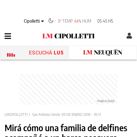
Cipolletti
TEMP
HUM
05:45 HS
3°
64%
ESCUCHÁ
LU5
LMCIPOLLETTI
San Antonio Oeste
09 DE ENERO 2018 - 18:17
Mirá cómo una familia de delfines