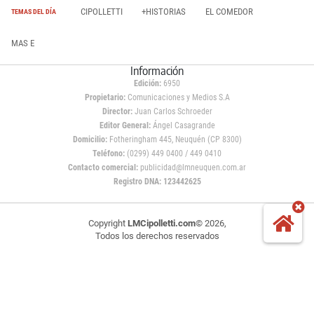
CIPOLLETTI
+HISTORIAS
EL COMEDOR
TEMAS DEL DÍA
MAS E
Información
Edición:
6950
Propietario:
Comunicaciones y Medios S.A
Director:
Juan Carlos Schroeder
Editor General:
Ángel Casagrande
Domicilio:
Fotheringham 445, Neuquén (CP 8300)
Teléfono:
(0299) 449 0400 / 449 0410
Contacto comercial:
publicidad@lmneuquen.com.ar
Registro DNA: 123442625
Copyright
LMCipolletti.com
© 2026,
Todos los derechos reservados