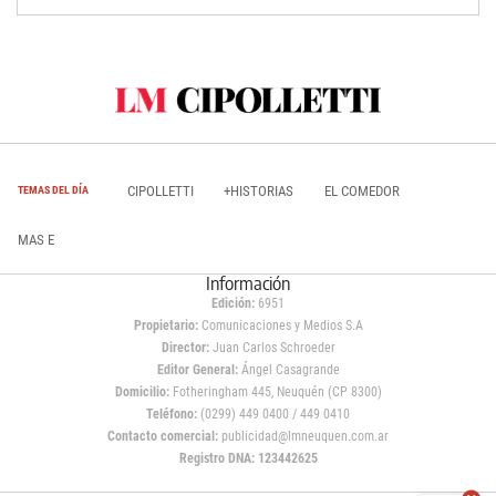
CIPOLLETTI
+HISTORIAS
EL COMEDOR
TEMAS DEL DÍA
MAS E
Información
Edición:
6951
Propietario:
Comunicaciones y Medios S.A
Director:
Juan Carlos Schroeder
Editor General:
Ángel Casagrande
Domicilio:
Fotheringham 445, Neuquén (CP 8300)
Teléfono:
(0299) 449 0400 / 449 0410
Contacto comercial:
publicidad@lmneuquen.com.ar
Registro DNA: 123442625