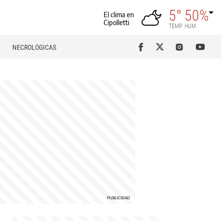
5°
50%
El clima en
Cipolletti
TEMP
HUM
NECROLÓGICAS