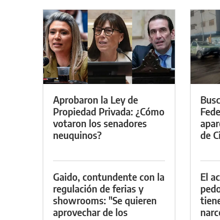
Aprobaron la Ley de
Busc
Propiedad Privada: ¿Cómo
Fede
votaron los senadores
apar
neuquinos?
de Ci
Gaido, contundente con la
El a
regulación de ferias y
pedof
showrooms: "Se quieren
tien
aprovechar de los
narc