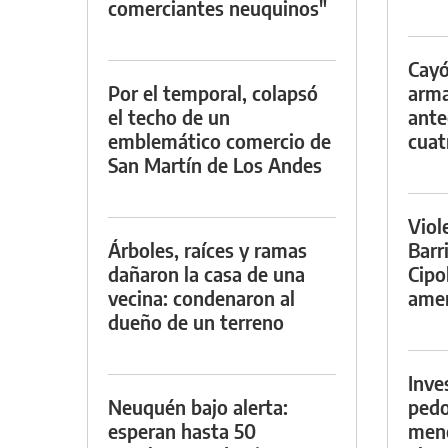
comerciantes neuquinos"
Cayó
Por el temporal, colapsó
arma
el techo de un
ante
emblemático comercio de
cuat
San Martín de Los Andes
Viol
Árboles, raíces y ramas
Barr
dañaron la casa de una
Cipo
vecina: condenaron al
amen
dueño de un terreno
Inve
Neuquén bajo alerta:
pedo
esperan hasta 50
meno