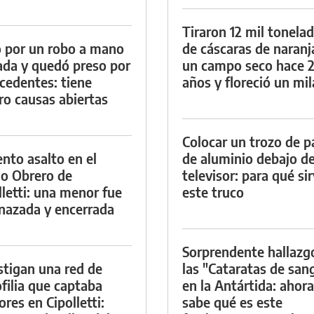
Tiraron 12 mil tonela
 por un robo a mano
de cáscaras de naranj
da y quedó preso por
un campo seco hace 
cedentes: tiene
años y floreció un mi
ro causas abiertas
Colocar un trozo de p
ento asalto en el
de aluminio debajo de
io Obrero de
televisor: para qué si
lletti: una menor fue
este truco
azada y encerrada
Sorprendente hallazg
stigan una red de
las "Cataratas de san
filia que captaba
en la Antártida: ahora
res en Cipolletti:
sabe qué es este