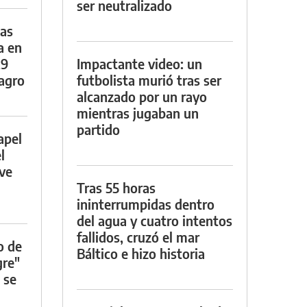
ser neutralizado
das
a en
29
Impactante video: un
lagro
futbolista murió tras ser
alcanzado por un rayo
mientras jugaban un
partido
apel
l
rve
Tras 55 horas
ininterrumpidas dentro
del agua y cuatro intentos
fallidos, cruzó el mar
o de
Báltico e hizo historia
gre"
 se