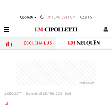
Cipolletti
TEMP
HUM
02:21 HS
3°
65%
ESCUCHÁ
LU5
LMCIPOLLETTI
Economía
05 DE ABRIL 2023 - 17:03
PAÍS