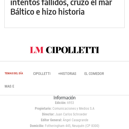
intentos fallidos, cruzó el mar
Báltico e hizo historia
CIPOLLETTI
+HISTORIAS
EL COMEDOR
TEMAS DEL DÍA
MAS E
Información
Edición:
6953
Propietario:
Comunicaciones y Medios S.A
Director:
Juan Carlos Schroeder
Editor General:
Ángel Casagrande
Domicilio:
Fotheringham 445, Neuquén (CP 8300)