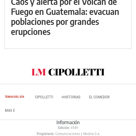
Caos y alerta por el Volcán de
Fuego en Guatemala: evacuan
poblaciones por grandes
erupciones
CIPOLLETTI
+HISTORIAS
EL COMEDOR
TEMAS DEL DÍA
MAS E
Información
Edición:
6949
Propietario:
Comunicaciones y Medios S.A