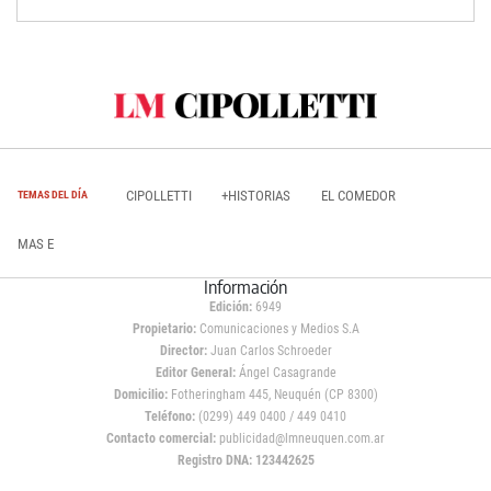
CIPOLLETTI
+HISTORIAS
EL COMEDOR
TEMAS DEL DÍA
MAS E
Información
Edición:
6949
Propietario:
Comunicaciones y Medios S.A
Director:
Juan Carlos Schroeder
Editor General:
Ángel Casagrande
Domicilio:
Fotheringham 445, Neuquén (CP 8300)
Teléfono:
(0299) 449 0400 / 449 0410
Contacto comercial:
publicidad@lmneuquen.com.ar
Registro DNA: 123442625