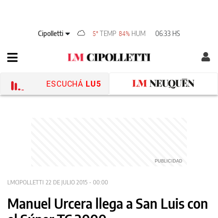
Cipolletti
TEMP
HUM
06:33 HS
5°
84%
ESCUCHÁ
LU5
LMCIPOLLETTI
22 DE JULIO 2015 - 00:00
Manuel Urcera llega a San Luis con