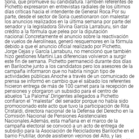
Soria, que promueve su candidatura.
También referentes de
Pichetto expresaron en entrevistas radiales de los últimos
días críticas hacia el intendente de General Roca.
Por su
parte, desde el sector de Soria cuestionaron con malestar
los anuncios realizados en la última semana por parte del
senador y la legisladora Silvina García Larraburu, sin dar
crédito a la fórmula que pelea por la diputación
nacional.
Concretamente el anuncio sobre la reactivación
de vuelos de Aerolíneas, generó resquemores en la fórmula
debido a que el anuncio oficial realizado por Pichetto,
Jorge Cejas y García Larraburu, no mencionó que también
hizo gestiones Martini.
Las diferencias volvieron a surgir
este fin de semana. Pichetto permaneció durante dos días
en Bariloche junto a los candidatos pero los asesores de la
campaña informaron que no habría ningún tipo de
actividades públicas.
Anoche a través de un comunicado de
prensa se informó en cambio que el sábado los referentes
hicieron entrega de más de 100 carnet para la recepción de
pensiones y otorgaron un subsidio para el centro de
abuelos “La Paloma”.
Dirigentes allegados a Pichetto
confiaron el “malestar” del senador porque no había sido
promocionado este acto que tuvo la participación de Rita
Cristaldi, directora nacional de la Defensa del Derecho en la
Comisión Nacional de Pensiones Asistenciales
Nacionales.
Además, esta mañana en el marco de la
campaña electoral se convocó a un acto de entrega de
subsidio para la Asociación de Recicladores Bariloche en el
barrio Frutillar, donde asistieron vecinos del Alto, y las