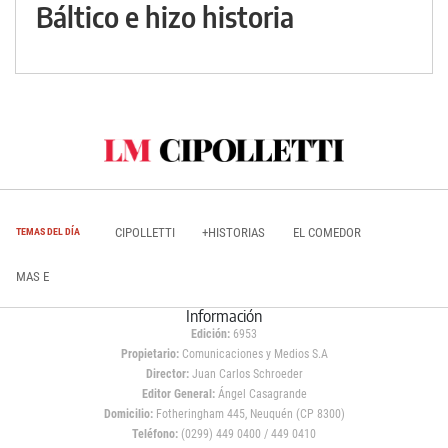
Báltico e hizo historia
CIPOLLETTI
+HISTORIAS
EL COMEDOR
TEMAS DEL DÍA
MAS E
Información
Edición:
6953
Propietario:
Comunicaciones y Medios S.A
Director:
Juan Carlos Schroeder
Editor General:
Ángel Casagrande
Domicilio:
Fotheringham 445, Neuquén (CP 8300)
Teléfono:
(0299) 449 0400 / 449 0410