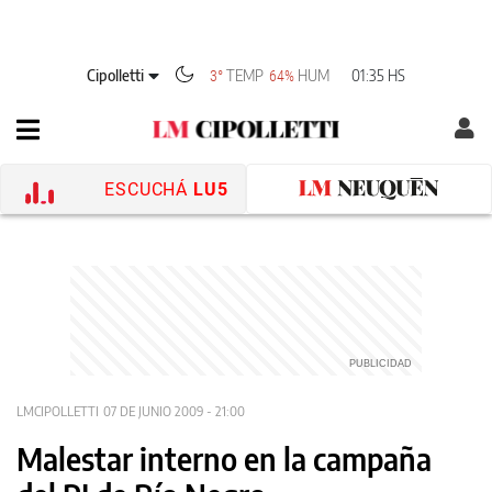
Cipolletti
TEMP
HUM
01:35 HS
3°
64%
ESCUCHÁ
LU5
LMCIPOLLETTI
07 DE JUNIO 2009 - 21:00
Malestar interno en la campaña