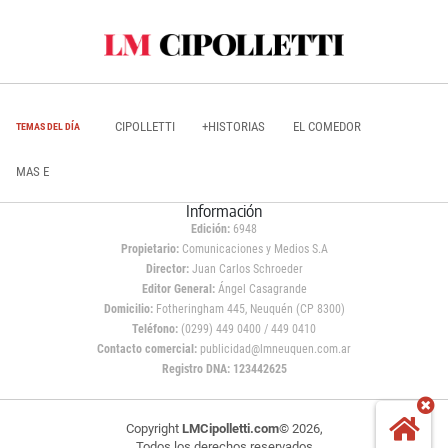
CIPOLLETTI
+HISTORIAS
EL COMEDOR
TEMAS DEL DÍA
MAS E
Información
Edición:
6948
Propietario:
Comunicaciones y Medios S.A
Director:
Juan Carlos Schroeder
Editor General:
Ángel Casagrande
Domicilio:
Fotheringham 445, Neuquén (CP 8300)
Teléfono:
(0299) 449 0400 / 449 0410
Contacto comercial:
publicidad@lmneuquen.com.ar
Registro DNA: 123442625
Copyright
LMCipolletti.com
© 2026,
Todos los derechos reservados