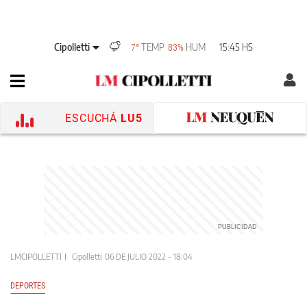
Cipolletti
TEMP
HUM
15:45 HS
7°
83%
ESCUCHÁ
LU5
LMCIPOLLETTI
Cipolletti
06 DE JULIO 2022 - 18:04
DEPORTES