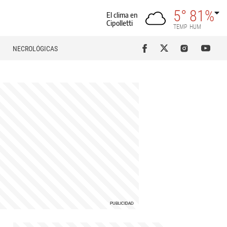
5°
81%
El clima en
Cipolletti
TEMP
HUM
NECROLÓGICAS