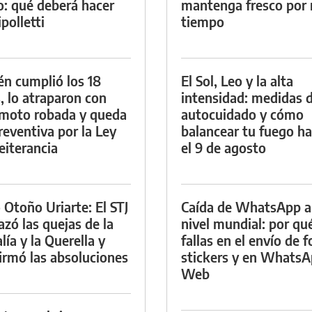
io: qué deberá hacer
mantenga fresco por
polletti
tiempo
én cumplió los 18
El Sol, Leo y la alta
, lo atraparon con
intensidad: medidas 
moto robada y queda
autocuidado y cómo
reventiva por la Ley
balancear tu fuego h
eiterancia
el 9 de agosto
 Otoño Uriarte: El STJ
Caída de WhatsApp a
azó las quejas de la
nivel mundial: por qu
lía y la Querella y
fallas en el envío de f
irmó las absoluciones
stickers y en Whats
Web