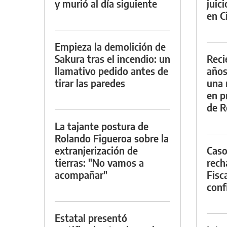
y murió al día siguiente
juic
en Ci
Empieza la demolición de
Sakura tras el incendio: un
Reci
llamativo pedido antes de
años
tirar las paredes
una 
en p
de R
La tajante postura de
Rolando Figueroa sobre la
extranjerización de
Caso
tierras: "No vamos a
rech
acompañar"
Fisca
conf
Estatal presentó