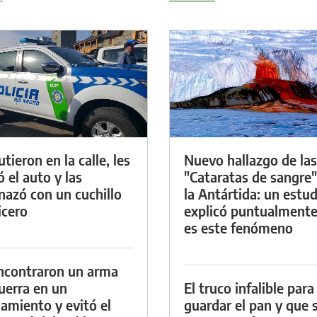
tieron en la calle, les
Nuevo hallazgo de las
ó el auto y las
"Cataratas de sangre"
azó con un cuchillo
la Antártida: un estud
icero
explicó puntualment
es este fenómeno
ncontraron un arma
uerra en un
El truco infalible para
namiento y evitó el
guardar el pan y que 