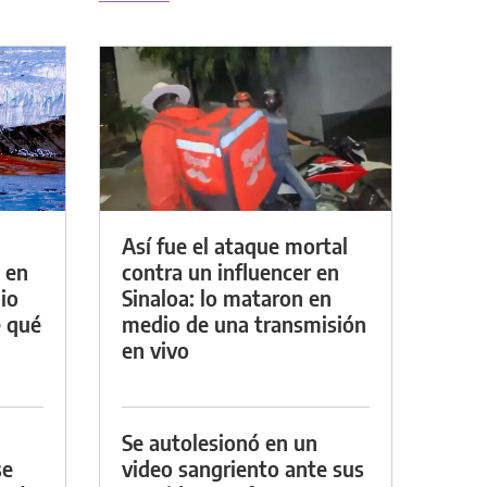
Así fue el ataque mortal
 en
contra un influencer en
io
Sinaloa: lo mataron en
e qué
medio de una transmisión
en vivo
Se autolesionó en un
se
video sangriento ante sus