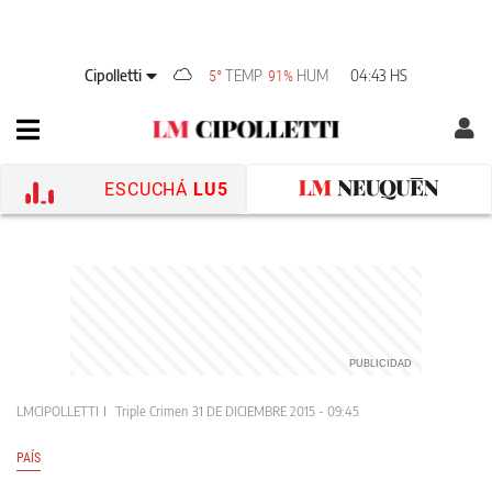
Cipolletti
TEMP
HUM
04:43 HS
5°
91%
ESCUCHÁ
LU5
LMCIPOLLETTI
Triple Crimen
31 DE DICIEMBRE 2015 - 09:45
PAÍS