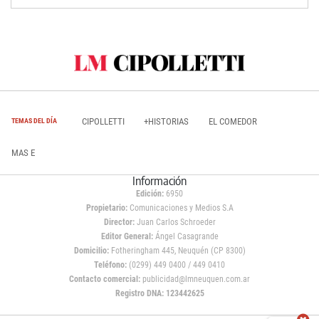
CIPOLLETTI
+HISTORIAS
EL COMEDOR
TEMAS DEL DÍA
MAS E
Información
Edición:
6950
Propietario:
Comunicaciones y Medios S.A
Director:
Juan Carlos Schroeder
Editor General:
Ángel Casagrande
Domicilio:
Fotheringham 445, Neuquén (CP 8300)
Teléfono:
(0299) 449 0400 / 449 0410
Contacto comercial:
publicidad@lmneuquen.com.ar
Registro DNA: 123442625