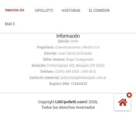
CIPOLLETTI
+HISTORIAS
EL COMEDOR
TEMAS DEL DÍA
MAS E
Información
Edición:
6949
Propietario:
Comunicaciones y Medios S.A
Director:
Juan Carlos Schroeder
Editor General:
Ángel Casagrande
Domicilio:
Fotheringham 445, Neuquén (CP 8300)
Teléfono:
(0299) 449 0400 / 449 0410
Contacto comercial:
publicidad@lmneuquen.com.ar
Registro DNA: 123442625
Copyright
LMCipolletti.com
© 2026,
Todos los derechos reservados