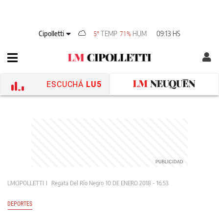
Cipolletti
TEMP
HUM
09:13 HS
5°
71%
ESCUCHÁ
LU5
LMCIPOLLETTI
Regata Del Río Negro
10 DE ENERO 2018 - 16:53
DEPORTES