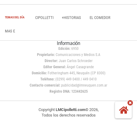
CIPOLLETTI
+HISTORIAS
EL COMEDOR
TEMAS DEL DÍA
MAS E
Información
Edición:
6950
Propietario:
Comunicaciones y Medios S.A
Director:
Juan Carlos Schroeder
Editor General:
Ángel Casagrande
Domicilio:
Fotheringham 445, Neuquén (CP 8300)
Teléfono:
(0299) 449 0400 / 449 0410
Contacto comercial:
publicidad@lmneuquen.com.ar
Registro DNA: 123442625
Copyright
LMCipolletti.com
© 2026,
Todos los derechos reservados