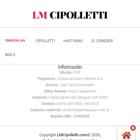
CIPOLLETTI
+HISTORIAS
EL COMEDOR
TEMAS DEL DÍA
MAS E
Información
Edición:
6950
Propietario:
Comunicaciones y Medios S.A
Director:
Juan Carlos Schroeder
Editor General:
Ángel Casagrande
Domicilio:
Fotheringham 445, Neuquén (CP 8300)
Teléfono:
(0299) 449 0400 / 449 0410
Contacto comercial:
publicidad@lmneuquen.com.ar
Registro DNA: 123442625
Copyright
LMCipolletti.com
© 2026,