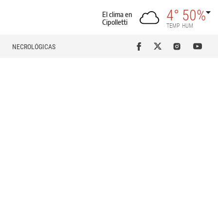
4°
50%
El clima en
Cipolletti
TEMP
HUM
NECROLÓGICAS