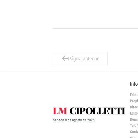
Página anterior
Inf
Edici
Propi
Direc
Edito
Domic
Sábado
8 de
agosto
de 2026
Teléf
Cont