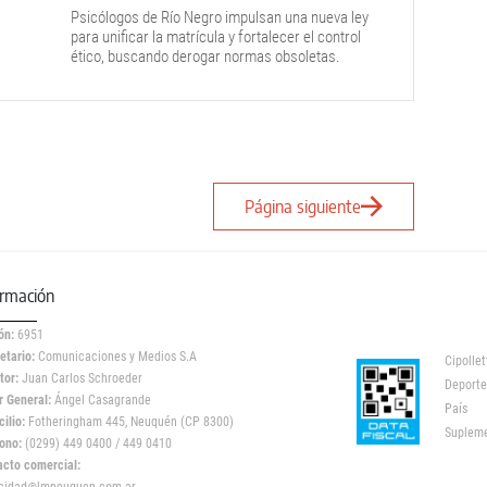
Psicólogos de Río Negro impulsan una nueva ley
para unificar la matrícula y fortalecer el control
ético, buscando derogar normas obsoletas.
Además invitan a sumarse a una actividad en
Cipolletti.
Página siguiente
ormación
ón:
6951
etario:
Comunicaciones y Medios S.A
Cipollet
tor:
Juan Carlos Schroeder
Deporte
r General:
Ángel Casagrande
País
ilio:
Fotheringham 445, Neuquén (CP 8300)
Suplem
ono:
(0299) 449 0400 / 449 0410
acto comercial: