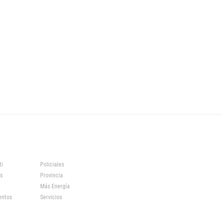
ti
Policiales
s
Provincia
Más Energía
entos
Servicios