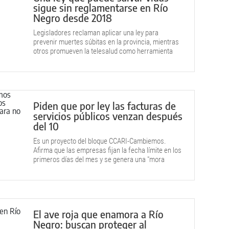
sigue sin reglamentarse en Río
Negro desde 2018
Legisladores reclaman aplicar una ley para
prevenir muertes súbitas en la provincia, mientras
otros promueven la telesalud como herramienta
para ampliar la atención médica.
Piden que por ley las facturas de
servicios públicos venzan después
del 10
Es un proyecto del bloque CCARI-Cambiemos.
Afirma que las empresas fijan la fecha límite en los
primeros días del mes y se genera una "mora
involuntaria" que perjudica a los usuarios.
El ave roja que enamora a Río
Negro: buscan proteger al