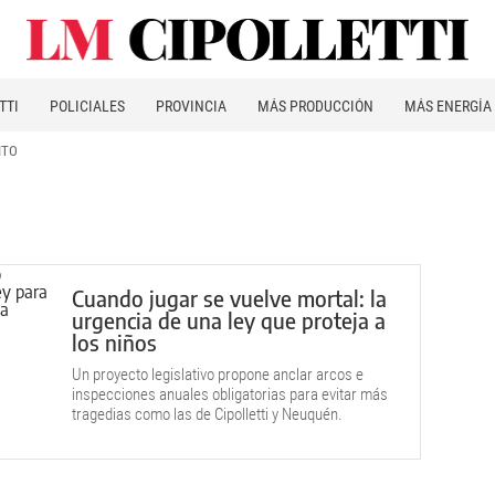
TTI
POLICIALES
PROVINCIA
MÁS PRODUCCIÓN
MÁS ENERGÍA
ITO
Cuando jugar se vuelve mortal: la
urgencia de una ley que proteja a
los niños
Un proyecto legislativo propone anclar arcos e
inspecciones anuales obligatorias para evitar más
tragedias como las de Cipolletti y Neuquén.