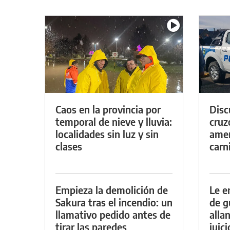
Caos en la provincia por
Discu
temporal de nieve y lluvia:
cruz
localidades sin luz y sin
amen
clases
carn
Empieza la demolición de
Le e
Sakura tras el incendio: un
de g
llamativo pedido antes de
alla
tirar las paredes
juic