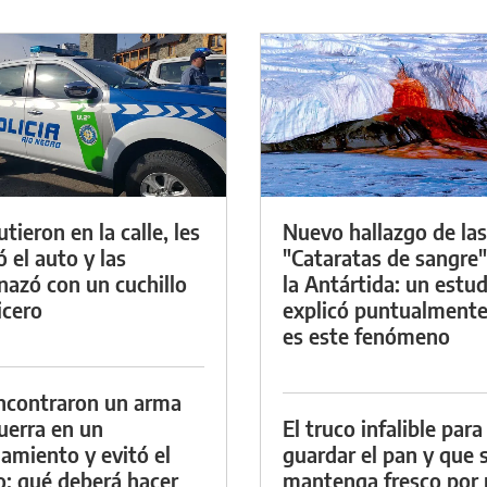
tieron en la calle, les
Nuevo hallazgo de las
ó el auto y las
"Cataratas de sangre"
azó con un cuchillo
la Antártida: un estud
icero
explicó puntualment
es este fenómeno
ncontraron un arma
uerra en un
El truco infalible para
namiento y evitó el
guardar el pan y que 
io: qué deberá hacer
mantenga fresco por