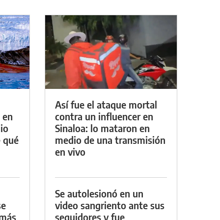
Así fue el ataque mortal
 en
contra un influencer en
io
Sinaloa: lo mataron en
e qué
medio de una transmisión
en vivo
Se autolesionó en un
se
video sangriento ante sus
 más
seguidores y fue