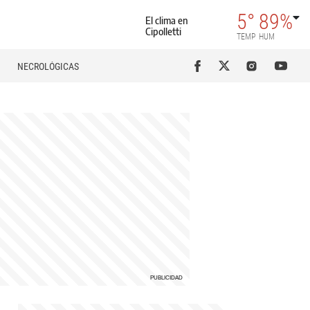
5°
89%
El clima en
Cipolletti
TEMP
HUM
NECROLÓGICAS