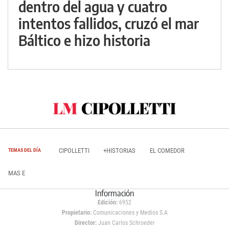
dentro del agua y cuatro
intentos fallidos, cruzó el mar
Báltico e hizo historia
CIPOLLETTI
+HISTORIAS
EL COMEDOR
TEMAS DEL DÍA
MAS E
Información
Edición:
6952
Propietario:
Comunicaciones y Medios S.A
Director:
Juan Carlos Schroeder