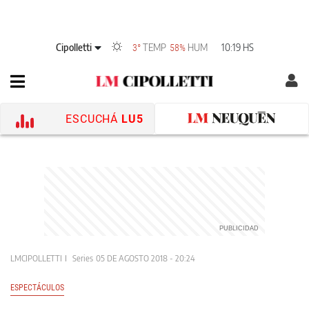
Cipolletti
TEMP
HUM
10:19 HS
3°
58%
ESCUCHÁ
LU5
LMCIPOLLETTI
Series
05 DE AGOSTO 2018 - 20:24
ESPECTÁCULOS