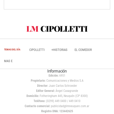
CIPOLLETTI
+HISTORIAS
EL COMEDOR
TEMAS DEL DÍA
MAS E
Información
Edición:
6951
Propietario:
Comunicaciones y Medios S.A
Director:
Juan Carlos Schroeder
Editor General:
Ángel Casagrande
Domicilio:
Fotheringham 445, Neuquén (CP 8300)
Teléfono:
(0299) 449 0400 / 449 0410
Contacto comercial:
publicidad@lmneuquen.com.ar
Registro DNA: 123442625