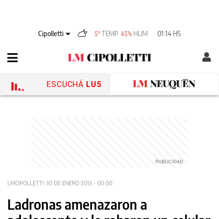
Cipolletti
TEMP
HUM
01:14 HS
5°
45%
ESCUCHÁ
LU5
LMCIPOLLETTI
30 DE ENERO 2013 - 00:00
Ladronas amenazaron a