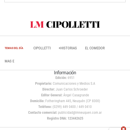
CIPOLLETTI
+HISTORIAS
EL COMEDOR
TEMAS DEL DÍA
MAS E
Información
Edición:
6951
Propietario:
Comunicaciones y Medios S.A
Director:
Juan Carlos Schroeder
Editor General:
Ángel Casagrande
Domicilio:
Fotheringham 445, Neuquén (CP 8300)
Teléfono:
(0299) 449 0400 / 449 0410
Contacto comercial:
publicidad@lmneuquen.com.ar
Registro DNA: 123442625