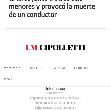
menores y provocó la muerte
de un conductor
CIPOLLETTI
+HISTORIAS
EL COMEDOR
TEMAS DEL DÍA
MAS E
Información
Edición:
6951
Propietario:
Comunicaciones y Medios S.A
Director:
Juan Carlos Schroeder
Editor General:
Ángel Casagrande