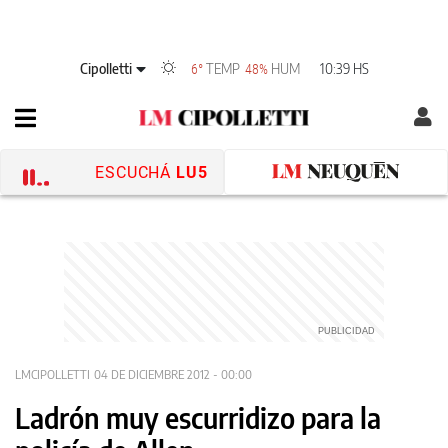
Cipolletti
TEMP
HUM
10:39 HS
6°
48%
ESCUCHÁ
LU5
LMCIPOLLETTI
04 DE DICIEMBRE 2012 - 00:00
Ladrón muy escurridizo para la