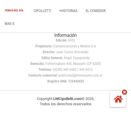
CIPOLLETTI
+HISTORIAS
EL COMEDOR
TEMAS DEL DÍA
MAS E
Información
Edición:
6952
Propietario:
Comunicaciones y Medios S.A
Director:
Juan Carlos Schroeder
Editor General:
Ángel Casagrande
Domicilio:
Fotheringham 445, Neuquén (CP 8300)
Teléfono:
(0299) 449 0400 / 449 0410
Contacto comercial:
publicidad@lmneuquen.com.ar
Registro DNA: 123442625
Copyright
LMCipolletti.com
© 2026,
Todos los derechos reservados