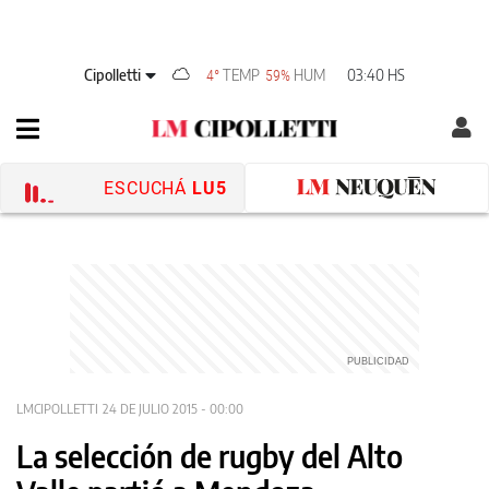
Cipolletti
TEMP
HUM
03:40 HS
4°
59%
ESCUCHÁ
LU5
LMCIPOLLETTI
24 DE JULIO 2015 - 00:00
La selección de rugby del Alto