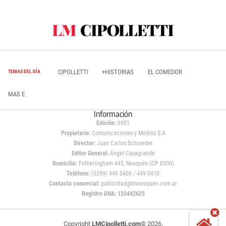
CIPOLLETTI
+HISTORIAS
EL COMEDOR
TEMAS DEL DÍA
MAS E
Información
Edición:
6951
Propietario:
Comunicaciones y Medios S.A
Director:
Juan Carlos Schroeder
Editor General:
Ángel Casagrande
Domicilio:
Fotheringham 445, Neuquén (CP 8300)
Teléfono:
(0299) 449 0400 / 449 0410
Contacto comercial:
publicidad@lmneuquen.com.ar
Registro DNA: 123442625
Copyright
LMCipolletti.com
© 2026,