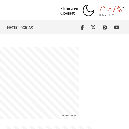
7°
57%
El clima en
Cipolletti
TEMP
HUM
NECROLÓGICAS