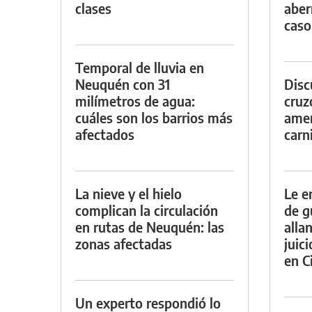
clases
aber
caso
Temporal de lluvia en
Neuquén con 31
Discu
milímetros de agua:
cruz
cuáles son los barrios más
amen
afectados
carn
La nieve y el hielo
Le e
complican la circulación
de g
en rutas de Neuquén: las
alla
zonas afectadas
juic
en Ci
Un experto respondió lo