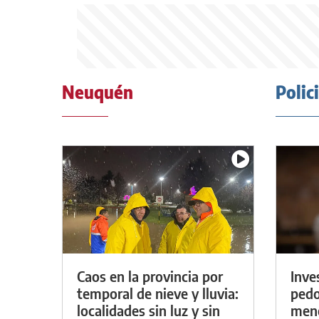
Neuquén
Polic
Caos en la provincia por
Inve
temporal de nieve y lluvia:
pedo
localidades sin luz y sin
meno