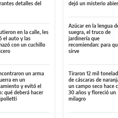
rantes detalles del
dejó un misterio abie
Azúcar en la lengua d
tieron en la calle, les
suegra, el truco de
ó el auto y las
jardinería que
azó con un cuchillo
recomiendan: para qu
icero
sirve
ncontraron un arma
Tiraron 12 mil tonela
uerra en un
de cáscaras de naranj
namiento y evitó el
un campo seco hace c
io: qué deberá hacer
30 años y floreció un
polletti
milagro