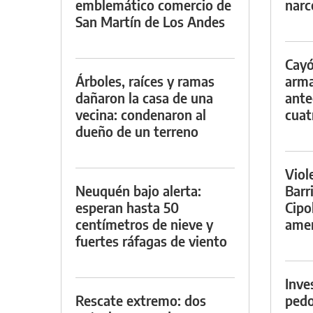
emblemático comercio de
narc
San Martín de Los Andes
Cayó
Árboles, raíces y ramas
arma
dañaron la casa de una
ante
vecina: condenaron al
cuat
dueño de un terreno
Viol
Neuquén bajo alerta:
Barr
esperan hasta 50
Cipo
centímetros de nieve y
amen
fuertes ráfagas de viento
Inve
Rescate extremo: dos
pedo