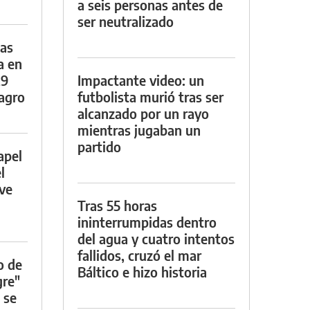
a seis personas antes de
ser neutralizado
das
a en
29
Impactante video: un
lagro
futbolista murió tras ser
alcanzado por un rayo
mientras jugaban un
partido
apel
l
rve
Tras 55 horas
ininterrumpidas dentro
del agua y cuatro intentos
fallidos, cruzó el mar
o de
Báltico e hizo historia
gre"
 se