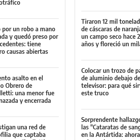
otráfico
Tiraron 12 mil tonela
 por un robo a mano
de cáscaras de naranj
da y quedó preso por
un campo seco hace 
cedentes: tiene
años y floreció un mi
ro causas abiertas
Colocar un trozo de p
ento asalto en el
de aluminio debajo de
io Obrero de
televisor: para qué si
lletti: una menor fue
este truco
azada y encerrada
Sorprendente hallazg
stigan una red de
las "Cataratas de san
filia que captaba
en la Antártida: ahora