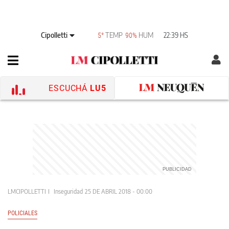
Cipolletti
TEMP
HUM
22:39 HS
5°
90%
ESCUCHÁ
LU5
LMCIPOLLETTI
Inseguridad
25 DE ABRIL 2018 - 00:00
POLICIALES