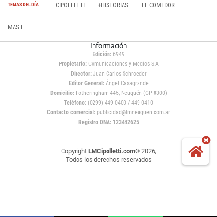
CIPOLLETTI
+HISTORIAS
EL COMEDOR
TEMAS DEL DÍA
MAS E
Información
Edición:
6949
Propietario:
Comunicaciones y Medios S.A
Director:
Juan Carlos Schroeder
Editor General:
Ángel Casagrande
Domicilio:
Fotheringham 445, Neuquén (CP 8300)
Teléfono:
(0299) 449 0400 / 449 0410
Contacto comercial:
publicidad@lmneuquen.com.ar
Registro DNA: 123442625
Copyright
LMCipolletti.com
© 2026,
Todos los derechos reservados