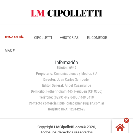
CIPOLLETTI
+HISTORIAS
EL COMEDOR
TEMAS DEL DÍA
MAS E
Información
Edición:
6949
Propietario:
Comunicaciones y Medios S.A
Director:
Juan Carlos Schroeder
Editor General:
Ángel Casagrande
Domicilio:
Fotheringham 445, Neuquén (CP 8300)
Teléfono:
(0299) 449 0400 / 449 0410
Contacto comercial:
publicidad@lmneuquen.com.ar
Registro DNA: 123442625
Copyright
LMCipolletti.com
© 2026,
Todos los derechos reservados