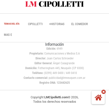
CIPOLLETTI
+HISTORIAS
EL COMEDOR
TEMAS DEL DÍA
MAS E
Información
Edición:
6949
Propietario:
Comunicaciones y Medios S.A
Director:
Juan Carlos Schroeder
Editor General:
Ángel Casagrande
Domicilio:
Fotheringham 445, Neuquén (CP 8300)
Teléfono:
(0299) 449 0400 / 449 0410
Contacto comercial:
publicidad@lmneuquen.com.ar
Registro DNA: 123442625
Copyright
LMCipolletti.com
© 2026,
Todos los derechos reservados