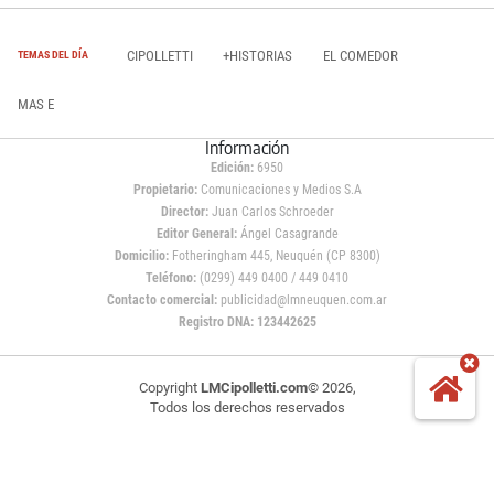
CIPOLLETTI
+HISTORIAS
EL COMEDOR
TEMAS DEL DÍA
MAS E
Información
Edición:
6950
Propietario:
Comunicaciones y Medios S.A
Director:
Juan Carlos Schroeder
Editor General:
Ángel Casagrande
Domicilio:
Fotheringham 445, Neuquén (CP 8300)
Teléfono:
(0299) 449 0400 / 449 0410
Contacto comercial:
publicidad@lmneuquen.com.ar
Registro DNA: 123442625
Copyright
LMCipolletti.com
© 2026,
Todos los derechos reservados