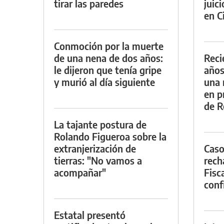
tirar las paredes
juic
en Ci
Conmoción por la muerte
de una nena de dos años:
Reci
le dijeron que tenía gripe
años
y murió al día siguiente
una 
en p
de R
La tajante postura de
Rolando Figueroa sobre la
extranjerización de
Caso
tierras: "No vamos a
rech
acompañar"
Fisca
conf
Estatal presentó