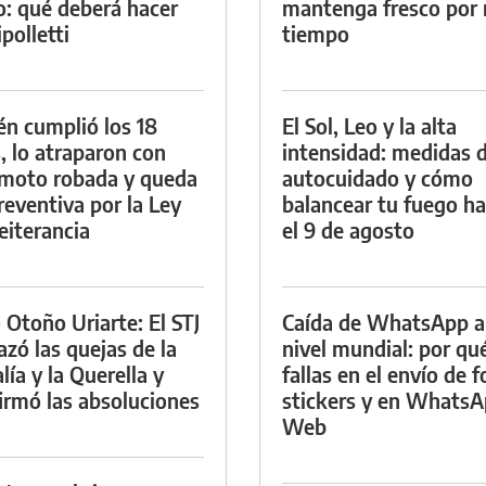
io: qué deberá hacer
mantenga fresco por
polletti
tiempo
én cumplió los 18
El Sol, Leo y la alta
, lo atraparon con
intensidad: medidas 
moto robada y queda
autocuidado y cómo
reventiva por la Ley
balancear tu fuego h
eiterancia
el 9 de agosto
 Otoño Uriarte: El STJ
Caída de WhatsApp a
azó las quejas de la
nivel mundial: por qu
lía y la Querella y
fallas en el envío de f
irmó las absoluciones
stickers y en Whats
Web