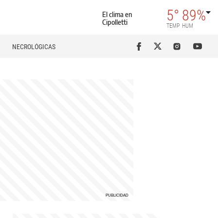
5°
89%
El clima en
Cipolletti
TEMP
HUM
NECROLÓGICAS