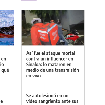
Así fue el ataque mortal
 en
contra un influencer en
io
Sinaloa: lo mataron en
e qué
medio de una transmisión
en vivo
Se autolesionó en un
se
video sangriento ante sus