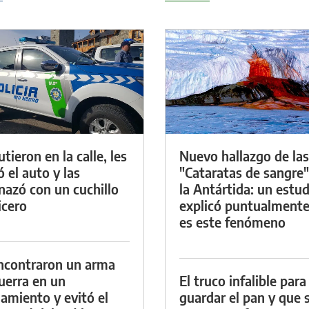
tieron en la calle, les
Nuevo hallazgo de las
ó el auto y las
"Cataratas de sangre"
azó con un cuchillo
la Antártida: un estud
icero
explicó puntualment
es este fenómeno
ncontraron un arma
uerra en un
El truco infalible para
namiento y evitó el
guardar el pan y que 