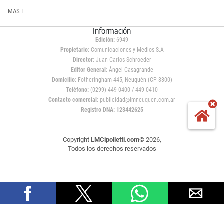
MAS E
Información
Edición:
6949
Propietario:
Comunicaciones y Medios S.A
Director:
Juan Carlos Schroeder
Editor General:
Ángel Casagrande
Domicilio:
Fotheringham 445, Neuquén (CP 8300)
Teléfono:
(0299) 449 0400 / 449 0410
Contacto comercial:
publicidad@lmneuquen.com.ar
Registro DNA: 123442625
Copyright
LMCipolletti.com
© 2026,
Todos los derechos reservados