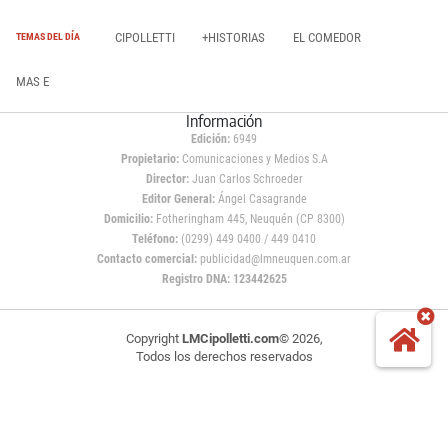
CIPOLLETTI
+HISTORIAS
EL COMEDOR
TEMAS DEL DÍA
MAS E
Información
Edición:
6949
Propietario:
Comunicaciones y Medios S.A
Director:
Juan Carlos Schroeder
Editor General:
Ángel Casagrande
Domicilio:
Fotheringham 445, Neuquén (CP 8300)
Teléfono:
(0299) 449 0400 / 449 0410
Contacto comercial:
publicidad@lmneuquen.com.ar
Registro DNA: 123442625
Copyright
LMCipolletti.com
© 2026,
Todos los derechos reservados