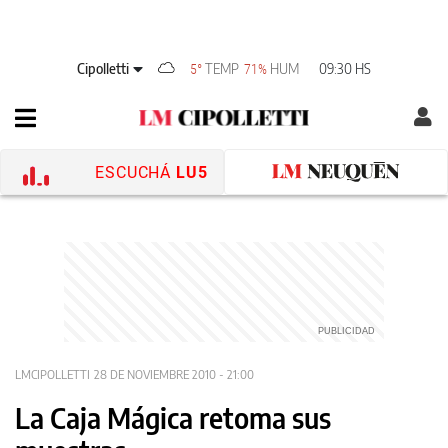
Cipolletti
TEMP
HUM
09:30 HS
5°
71%
ESCUCHÁ
LU5
LMCIPOLLETTI
28 DE NOVIEMBRE 2010 - 21:00
La Caja Mágica retoma sus