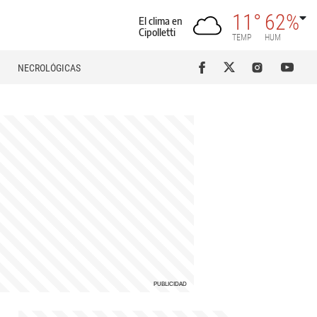
11°
62%
El clima en
Cipolletti
TEMP
HUM
NECROLÓGICAS