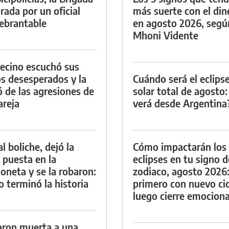
irada por un oficial
más suerte con el din
ebrantable
en agosto 2026, segú
Mhoni Vidente
ecino escuchó sus
os desesperados y la
Cuándo será el eclips
ó de las agresiones de
solar total de agosto:
areja
verá desde Argentina
al boliche, dejó la
Cómo impactarán los
e puesta en la
eclipses en tu signo d
oneta y se la robaron:
zodiaco, agosto 2026
 terminó la historia
primero con nuevo cic
luego cierre emociona
aron muerta a una