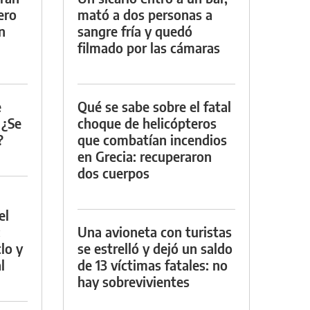
ero
mató a dos personas a
n
sangre fría y quedó
filmado por las cámaras
e
Qué se sabe sobre el fatal
 ¿Se
choque de helicópteros
?
que combatían incendios
en Grecia: recuperaron
dos cuerpos
el
:
Una avioneta con turistas
lo y
se estrelló y dejó un saldo
l
de 13 víctimas fatales: no
hay sobrevivientes