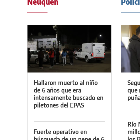
Neuquén
Polic
Hallaron muerto al niño
Segu
de 6 años que era
que 
intensamente buscado en
puña
piletones del EPAS
Río 
Fuerte operativo en
mill
búsqueda de un nene de 6
los B