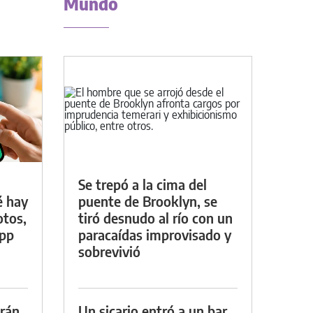
Mundo
Se trepó a la cima del
é hay
puente de Brooklyn, se
otos,
tiró desnudo al río con un
App
paracaídas improvisado y
sobrevivió
drán
Un sicario entró a un bar,