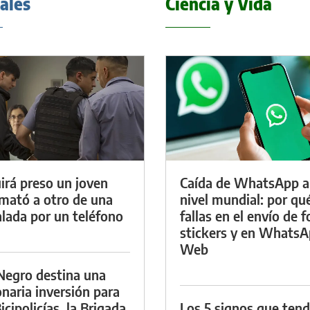
iales
Ciencia y Vida
irá preso un joven
Caída de WhatsApp a
mató a otro de una
nivel mundial: por qu
lada por un teléfono
fallas en el envío de f
stickers y en Whats
Web
Negro destina una
onaria inversión para
icipolicías, la Brigada
Los 5 signos que ten