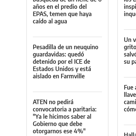
años en el predio del
insp
EPAS, temen que haya
inqu
caído al agua
Un v
Pesadilla de un neuquino
grit
guardavidas: quedó
salv
detenido por el ICE de
su p
Estados Unidos y está
aislado en Farmville
Fue 
llav
ATEN no pedirá
cami
convocatoria a paritaria:
cómo
"Ya le hicimos saber al
Gobierno que debe
otorgarnos ese 4%"
Hall