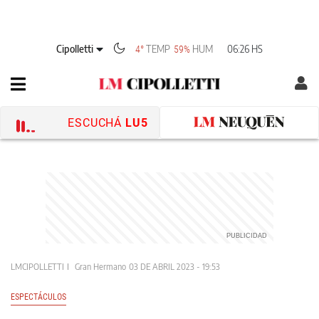
Cipolletti
TEMP
HUM
06:26 HS
4°
59%
ESCUCHÁ
LU5
LMCIPOLLETTI
Gran Hermano
03 DE ABRIL 2023 - 19:53
ESPECTÁCULOS