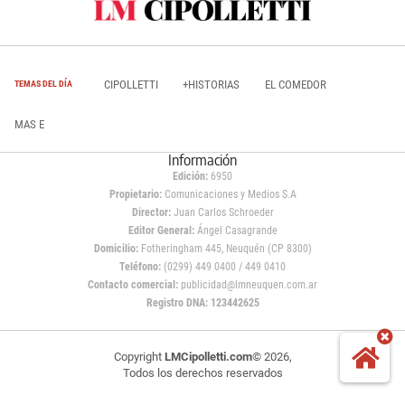
CIPOLLETTI
+HISTORIAS
EL COMEDOR
TEMAS DEL DÍA
MAS E
Información
Edición:
6950
Propietario:
Comunicaciones y Medios S.A
Director:
Juan Carlos Schroeder
Editor General:
Ángel Casagrande
Domicilio:
Fotheringham 445, Neuquén (CP 8300)
Teléfono:
(0299) 449 0400 / 449 0410
Contacto comercial:
publicidad@lmneuquen.com.ar
Registro DNA: 123442625
Copyright
LMCipolletti.com
© 2026,
Todos los derechos reservados