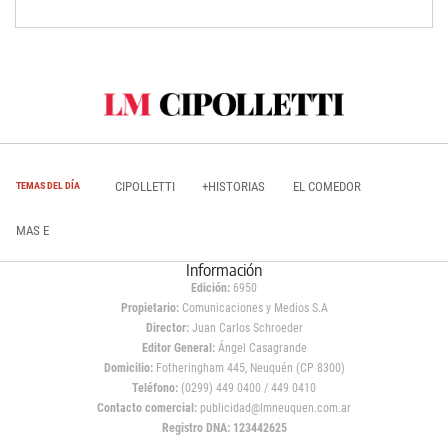
CIPOLLETTI
+HISTORIAS
EL COMEDOR
TEMAS DEL DÍA
MAS E
Información
Edición:
6950
Propietario:
Comunicaciones y Medios S.A
Director:
Juan Carlos Schroeder
Editor General:
Ángel Casagrande
Domicilio:
Fotheringham 445, Neuquén (CP 8300)
Teléfono:
(0299) 449 0400 / 449 0410
Contacto comercial:
publicidad@lmneuquen.com.ar
Registro DNA: 123442625