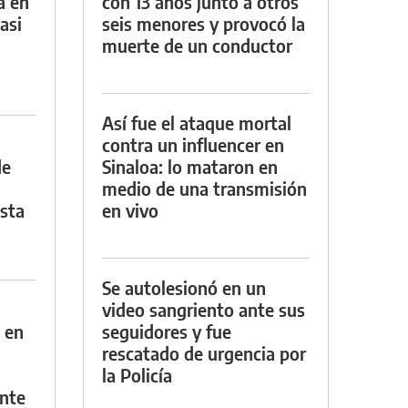
a en
con 13 años junto a otros
asi
seis menores y provocó la
muerte de un conductor
Así fue el ataque mortal
contra un influencer en
de
Sinaloa: lo mataron en
medio de una transmisión
asta
en vivo
Se autolesionó en un
video sangriento ante sus
 en
seguidores y fue
rescatado de urgencia por
la Policía
nte