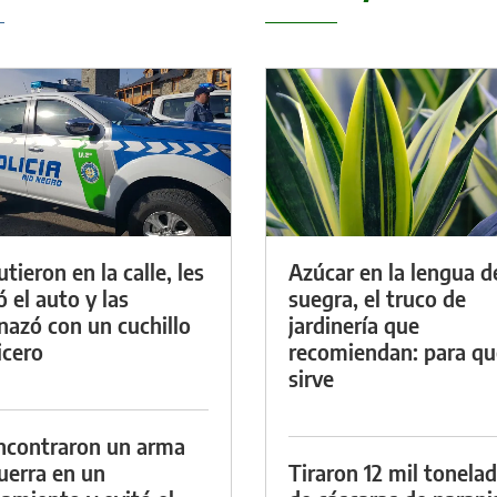
tieron en la calle, les
Azúcar en la lengua d
ó el auto y las
suegra, el truco de
azó con un cuchillo
jardinería que
icero
recomiendan: para qu
sirve
ncontraron un arma
uerra en un
Tiraron 12 mil tonela