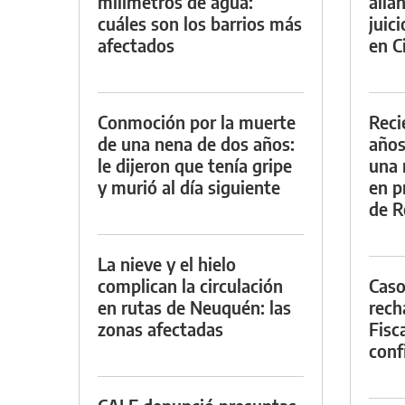
milímetros de agua:
alla
cuáles son los barrios más
juic
afectados
en Ci
Conmoción por la muerte
Reci
de una nena de dos años:
años
le dijeron que tenía gripe
una 
y murió al día siguiente
en p
de R
La nieve y el hielo
complican la circulación
Caso
en rutas de Neuquén: las
rech
zonas afectadas
Fisca
conf