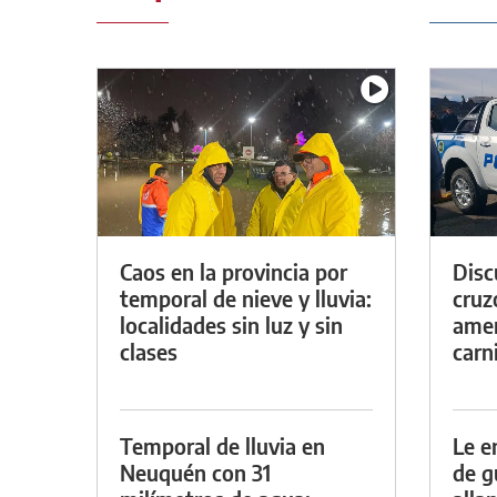
Caos en la provincia por
Discu
temporal de nieve y lluvia:
cruz
localidades sin luz y sin
amen
clases
carn
Temporal de lluvia en
Le e
Neuquén con 31
de g