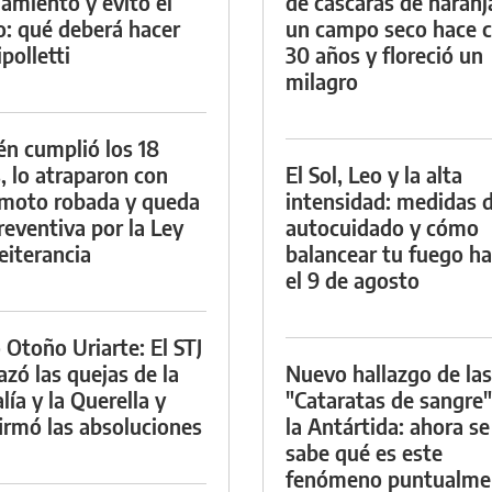
namiento y evitó el
de cáscaras de naranj
io: qué deberá hacer
un campo seco hace c
polletti
30 años y floreció un
milagro
én cumplió los 18
, lo atraparon con
El Sol, Leo y la alta
moto robada y queda
intensidad: medidas 
reventiva por la Ley
autocuidado y cómo
eiterancia
balancear tu fuego h
el 9 de agosto
 Otoño Uriarte: El STJ
azó las quejas de la
Nuevo hallazgo de las
lía y la Querella y
"Cataratas de sangre"
irmó las absoluciones
la Antártida: ahora se
sabe qué es este
fenómeno puntualme