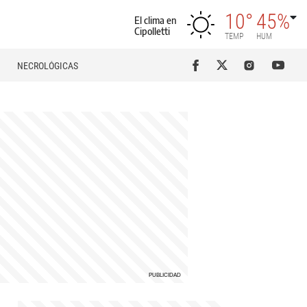
10°
45%
El clima en
Cipolletti
TEMP
HUM
NECROLÓGICAS