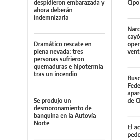
despidieron embarazada y
Cipol
ahora deberán
indemnizarla
Narc
cayó
Dramático rescate en
oper
plena nevada: tres
vent
personas sufrieron
quemaduras e hipotermia
tras un incendio
Busc
Fede
apar
Se produjo un
de Ci
desmoronamiento de
banquina en la Autovía
Norte
El a
pedof