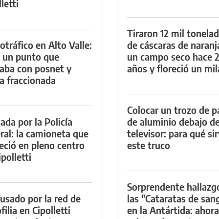
letti
Tiraron 12 mil tonela
otráfico en Alto Valle:
de cáscaras de naranj
 un punto que
un campo seco hace 
aba con posnet y
años y floreció un mi
a fraccionada
Colocar un trozo de p
ada por la Policía
de aluminio debajo de
ral: la camioneta que
televisor: para qué si
eció en pleno centro
este truco
polletti
Sorprendente hallazg
cusado por la red de
las "Cataratas de san
ilia en Cipolletti
en la Antártida: ahora