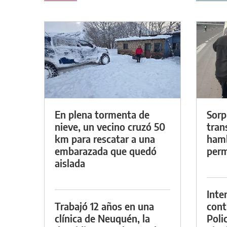
En plena tormenta de
Sorp
nieve, un vecino cruzó 50
tran
km para rescatar a una
hamb
embarazada que quedó
perm
aislada
Inte
Trabajó 12 años en una
cont
clínica de Neuquén, la
Poli