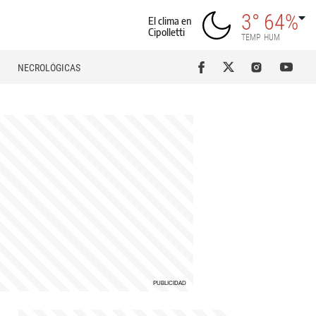
3°
64%
El clima en
Cipolletti
TEMP
HUM
NECROLÓGICAS