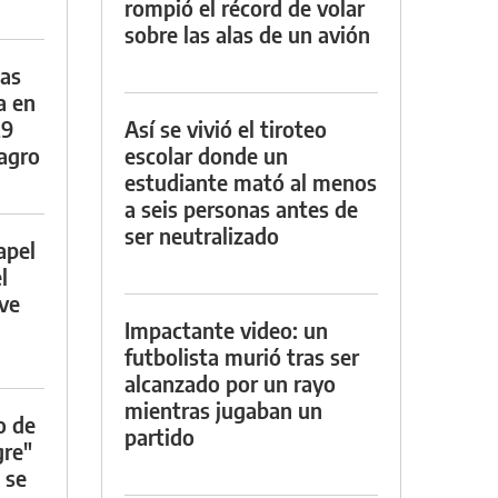
rompió el récord de volar
sobre las alas de un avión
das
a en
29
Así se vivió el tiroteo
lagro
escolar donde un
estudiante mató al menos
a seis personas antes de
ser neutralizado
apel
l
rve
Impactante video: un
futbolista murió tras ser
alcanzado por un rayo
mientras jugaban un
o de
partido
gre"
 se