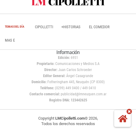
CIPOLLETTI
+HISTORIAS
EL COMEDOR
TEMAS DEL DÍA
MAS E
Información
Edición:
6951
Propietario:
Comunicaciones y Medios S.A
Director:
Juan Carlos Schroeder
Editor General:
Ángel Casagrande
Domicilio:
Fotheringham 445, Neuquén (CP 8300)
Teléfono:
(0299) 449 0400 / 449 0410
Contacto comercial:
publicidad@lmneuquen.com.ar
Registro DNA: 123442625
Copyright
LMCipolletti.com
© 2026,
Todos los derechos reservados