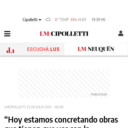
Cipolletti
TEMP
HUM
19:39 HS
9°
39%
ESCUCHÁ
LU5
LMCIPOLLETTI
23 DE JULIO 2015 - 00:00
“Hoy estamos concretando obras