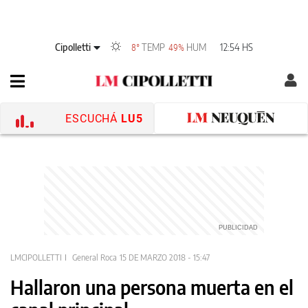
Cipolletti
TEMP
HUM
12:54 HS
8°
49%
ESCUCHÁ
LU5
LMCIPOLLETTI
General Roca
15 DE MARZO 2018 - 15:47
Hallaron una persona muerta en el