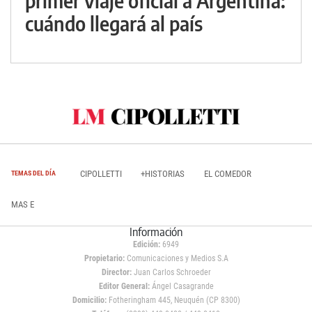
primer viaje oficial a Argentina:
cuándo llegará al país
CIPOLLETTI
+HISTORIAS
EL COMEDOR
TEMAS DEL DÍA
MAS E
Información
Edición:
6949
Propietario:
Comunicaciones y Medios S.A
Director:
Juan Carlos Schroeder
Editor General:
Ángel Casagrande
Domicilio:
Fotheringham 445, Neuquén (CP 8300)