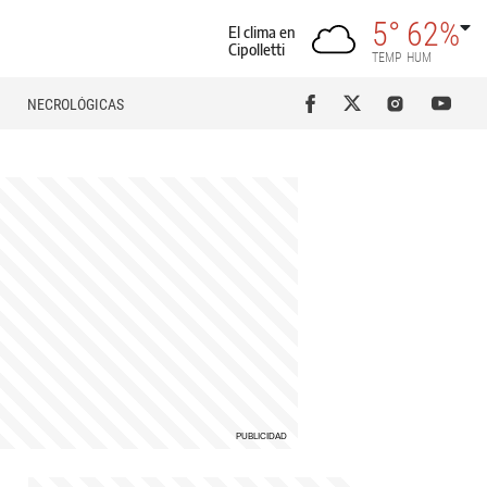
5°
62%
El clima en
Cipolletti
TEMP
HUM
NECROLÓGICAS