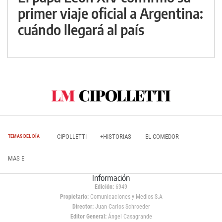
primer viaje oficial a Argentina:
cuándo llegará al país
CIPOLLETTI
+HISTORIAS
EL COMEDOR
TEMAS DEL DÍA
MAS E
Información
Edición:
6949
Propietario:
Comunicaciones y Medios S.A
Director:
Juan Carlos Schroeder
Editor General:
Ángel Casagrande