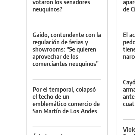
votaron los senadores
apar
neuquinos?
de Ci
Gaido, contundente con la
El a
regulación de ferias y
pedof
showrooms: "Se quieren
tien
aprovechar de los
narc
comerciantes neuquinos"
Cayó
Por el temporal, colapsó
arma
el techo de un
ante
emblemático comercio de
cuat
San Martín de Los Andes
Viol