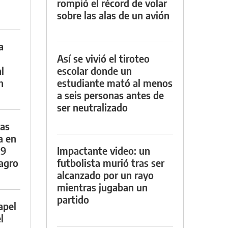
rompió el récord de volar
sobre las alas de un avión
a
Así se vivió el tiroteo
l
escolar donde un
n
estudiante mató al menos
a seis personas antes de
ser neutralizado
das
a en
29
Impactante video: un
lagro
futbolista murió tras ser
alcanzado por un rayo
mientras jugaban un
partido
apel
l