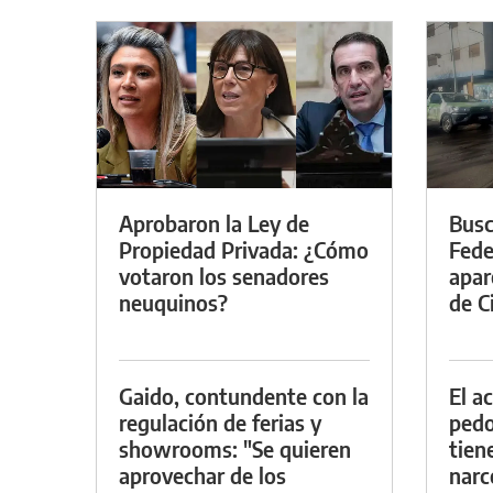
Aprobaron la Ley de
Busc
Propiedad Privada: ¿Cómo
Fede
votaron los senadores
apar
neuquinos?
de Ci
Gaido, contundente con la
El a
regulación de ferias y
pedof
showrooms: "Se quieren
tien
aprovechar de los
narc