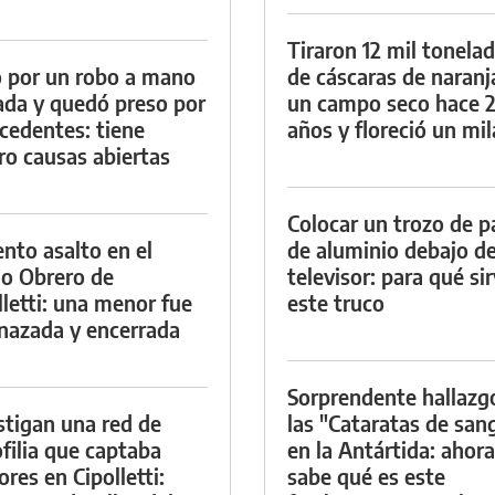
Tiraron 12 mil tonela
 por un robo a mano
de cáscaras de naranj
da y quedó preso por
un campo seco hace 
cedentes: tiene
años y floreció un mi
ro causas abiertas
Colocar un trozo de p
ento asalto en el
de aluminio debajo de
io Obrero de
televisor: para qué si
lletti: una menor fue
este truco
azada y encerrada
Sorprendente hallazg
stigan una red de
las "Cataratas de san
filia que captaba
en la Antártida: ahora
res en Cipolletti:
sabe qué es este