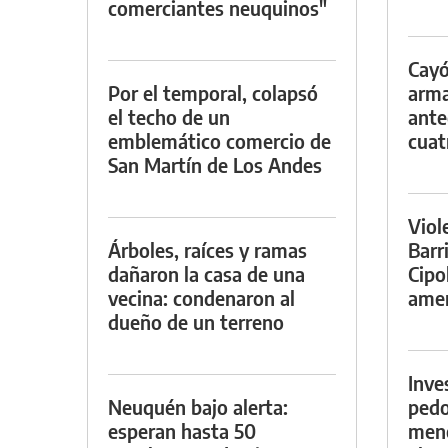
comerciantes neuquinos"
Cayó
Por el temporal, colapsó
arma
el techo de un
ante
emblemático comercio de
cuat
San Martín de Los Andes
Viol
Árboles, raíces y ramas
Barr
dañaron la casa de una
Cipo
vecina: condenaron al
amen
dueño de un terreno
Inve
Neuquén bajo alerta:
pedo
esperan hasta 50
meno