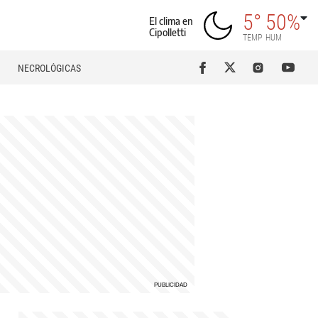
5°
50%
El clima en
Cipolletti
TEMP
HUM
NECROLÓGICAS