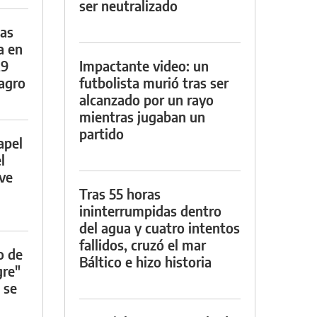
ser neutralizado
das
a en
29
Impactante video: un
lagro
futbolista murió tras ser
alcanzado por un rayo
mientras jugaban un
partido
apel
l
rve
Tras 55 horas
ininterrumpidas dentro
del agua y cuatro intentos
fallidos, cruzó el mar
o de
Báltico e hizo historia
gre"
 se