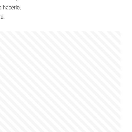
a hacerlo.
le.