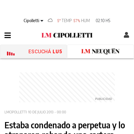
Cipolletti
TEMP
HUM
02:10 HS
5°
57%
ESCUCHÁ
LU5
LMCIPOLLETTI
10 DE JULIO 2013 - 00:00
Estaba condenado a perpetua y lo