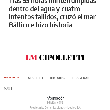
Tras 55 horas ininterrumpidas
dentro del agua y cuatro
intentos fallidos, cruzó el mar
Báltico e hizo historia
CIPOLLETTI
+HISTORIAS
EL COMEDOR
TEMAS DEL DÍA
MAS E
Información
Edición:
6952
Propietario:
Comunicaciones y Medios S.A